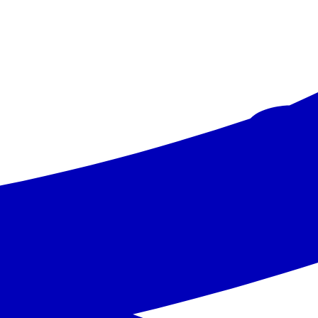
Junior Suite Skats uz dārzu Balkons
rādīt sīkāku informāciju
+20 € /numuri
Izvēlēties
Numurs Deluxe Skats uz dārzu Balkons
+40 € /numuri
Izvēlēties
Ēdināšana
Restorāni
•
restorāns Les Jardins Restaurant – bufetes tipa ēdieni, vietējā
virtuve, jūras veltes
•
restorāns Al Ponte Pizzeria & Restaurant – à la carte, itāļu
virtuve
•
restorāns Antonine Al Fresco uz jumta – à la carte, Taizemes
virtuve