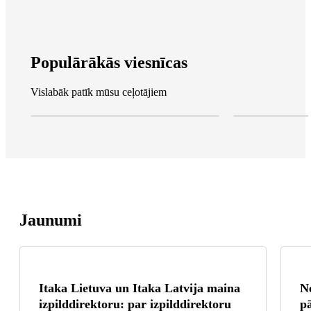
Populārākās viesnīcas
Vislabāk patīk mūsu ceļotājiem
Jaunumi
Itaka Lietuva un Itaka Latvija maina
Ne
izpilddirektoru: par izpilddirektoru
p