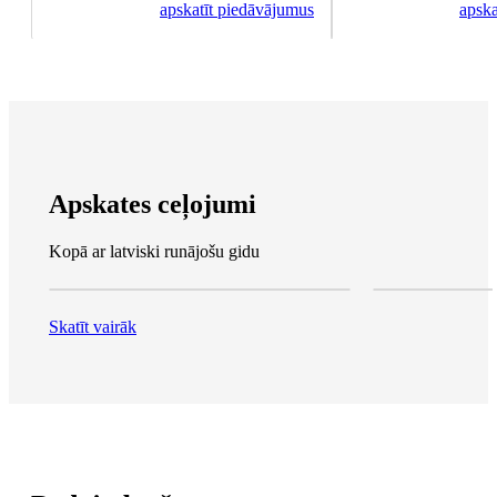
apskatīt piedāvājumus
apska
Apskates ceļojumi
Kopā ar latviski runājošu gidu
Skatīt vairāk