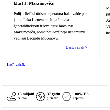
kļūst J. Maksimovičs
Ma
Polijas lielākā tūrisma operatora Itaka valde par
pi
jauno Itaka Lietuva un Itaka Latvija
Ar
ģenerāldirektoru ir ievēlējusi Jaroslavu
Vi
Maksimoviču, nomainot līdzšinējo uzņēmumu
to
vadītāju Leonīdu Močeņovu.
Lasīt vairāk >
Lasīt vairāk
13 miljoni
37 gadu
100% ES
ceļotāju
pieredze
kapitāls