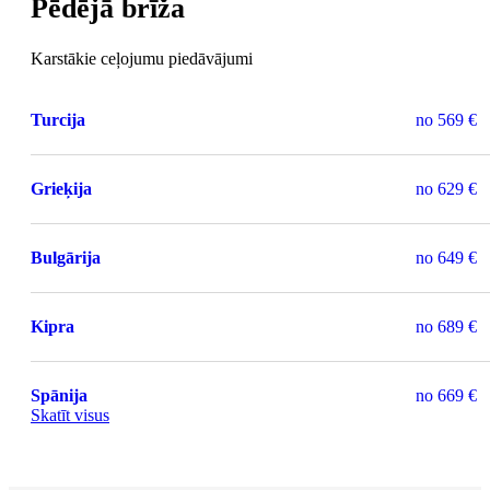
Pēdējā brīža
Karstākie ceļojumu piedāvājumi
Turcija
no
569 €
Grieķija
no
629 €
Bulgārija
no
649 €
Kipra
no
689 €
Spānija
no
669 €
Skatīt visus